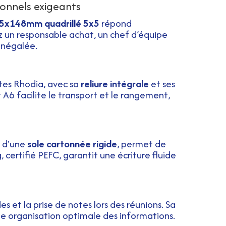
ionnels exigeants
05x148mm quadrillé 5x5
répond
z un responsable achat, un chef d’équipe
 inégalée.
otes Rhodia, avec sa
reliure intégrale
et ses
t A6 facilite le transport et le rangement,
é d'une
sole cartonnée rigide
, permet de
certifié PEFC, garantit une écriture fluide
 et la prise de notes lors des réunions. Sa
une organisation optimale des informations.