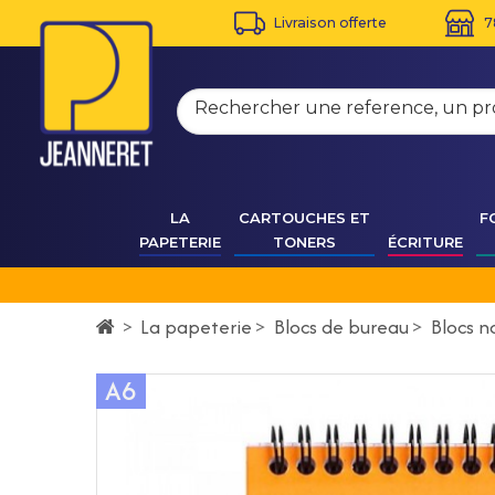
Livraison offerte
7
LA
CARTOUCHES ET
F
PAPETERIE
TONERS
ÉCRITURE
La papeterie
>
Blocs de bureau
>
Blocs n
>
A6