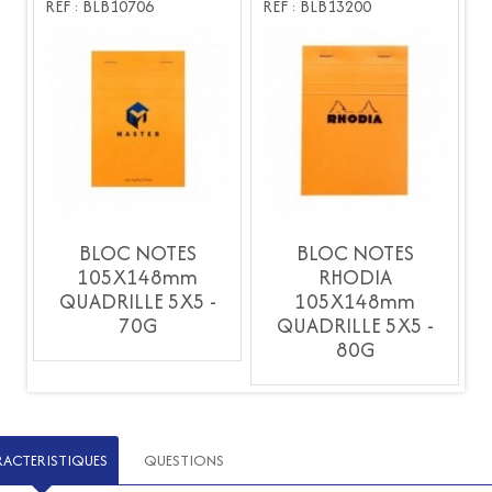
RÉF : BLB10706
RÉF : BLB13200
R
BLOC NOTES
BLOC NOTES
105X148mm
RHODIA
QUADRILLE 5X5 -
105X148mm
70G
QUADRILLE 5X5 -
80G
RACTERISTIQUES
QUESTIONS