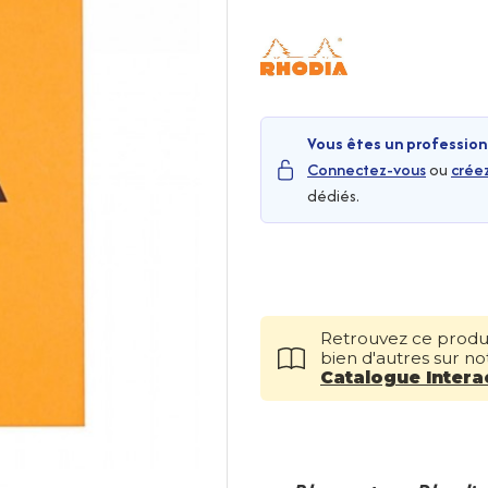
Vous êtes un profession
Connectez-vous
ou
crée
dédiés.
Retrouvez ce produi
bien d'autres sur no
Catalogue Interac