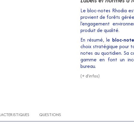
Labels et normes à f
Le bloc-notes Rhodia e
provient de forêts gérée
l'engagement environne
produit de qualité.
En résumé, le
bloc-not
choix stratégique pour t
notes au quotidien. Sa c
gamme en font un inco
bureau.
(+ d'infos)
RACTERISTIQUES
QUESTIONS