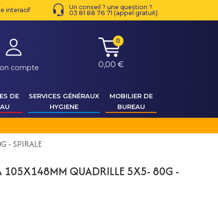
Un conseil ? une question ?
 interacif
03 81 88 76 71 (appel gratuit)
0
0,00 €
on compte
ES DE
SERVICES GÉNÉRAUX
MOBILIER DE
EAU
HYGIENE
BUREAU
 - SPIRALE
 105X148MM QUADRILLE 5X5- 80G -