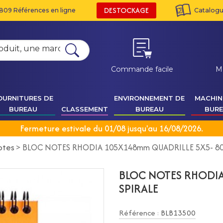
DESTOCKAGE
809 Références en ligne
Catalogue
Commande facile
M
OURNITURES DE
ENVIRONNEMENT DE
MACHIN
BUREAU
CLASSEMENT
BUREAU
BUR
Fermeture estivale du 01/08 jusqu'au 16/08/2026.
otes
>
BLOC NOTES RHODIA 105X148mm QUADRILLE 5X5- 80G
BLOC NOTES RHODIA
SPIRALE
Référence :
BLB13500