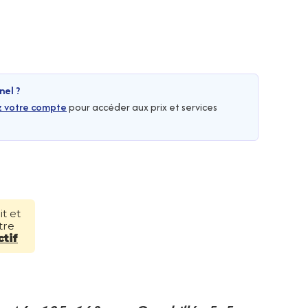
nel ?
z votre compte
pour accéder aux prix et services
t et
tre
tif