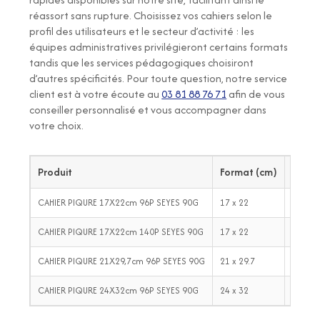
réassort sans rupture. Choisissez vos cahiers selon le
profil des utilisateurs et le secteur d’activité : les
équipes administratives privilégieront certains formats
tandis que les services pédagogiques choisiront
d’autres spécificités. Pour toute question, notre service
client est à votre écoute au
03 81 88 76 71
afin de vous
conseiller personnalisé et vous accompagner dans
votre choix.
Produit
Format (cm)
Nomb
CAHIER PIQURE 17X22cm 96P SEYES 90G
17 x 22
96
CAHIER PIQURE 17X22cm 140P SEYES 90G
17 x 22
140
CAHIER PIQURE 21X29,7cm 96P SEYES 90G
21 x 29.7
96
CAHIER PIQURE 24X32cm 96P SEYES 90G
24 x 32
96