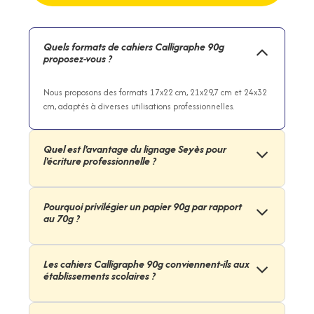
Quels formats de cahiers Calligraphe 90g
proposez-vous ?
Nous proposons des formats 17x22 cm, 21x29,7 cm et 24x32
cm, adaptés à diverses utilisations professionnelles.
Quel est l'avantage du lignage Seyès pour
l'écriture professionnelle ?
Le lignage Seyès facilite une écriture lisible et ordonnée,
particulièrement apprécié dans les contextes administratifs
Pourquoi privilégier un papier 90g par rapport
et scolaires.
au 70g ?
Le papier 90g offre une meilleure opacité et résistance à
l'encre, évitant les transparences et garantissant un confort
Les cahiers Calligraphe 90g conviennent-ils aux
d’écriture supérieur.
établissements scolaires ?
Oui, ils sont idéaux pour les écoles grâce au lignage Seyès