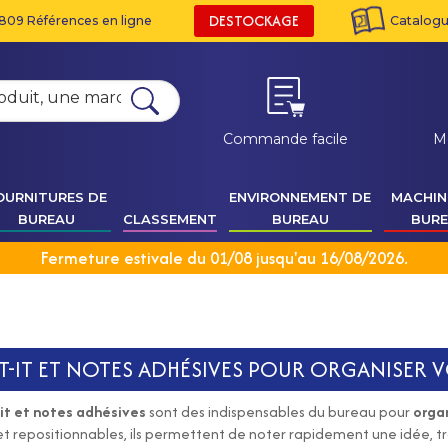
DESTOCKAGE
809 Références en ligne
Catalogue
Commande facile
M
OURNITURES DE
ENVIRONNEMENT DE
MACHIN
BUREAU
CLASSEMENT
BUREAU
BUR
Fermeture estivale du 01/08 jusqu'au 16/08/2026.
T-IT ET NOTES ADHÉSIVES POUR ORGANISER 
it et notes adhésives
sont des indispensables du bureau pour
organ
r et repositionnables, ils permettent de noter rapidement une idée, 