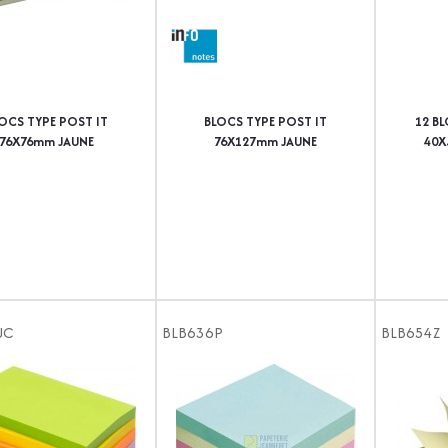
OCS TYPE POST IT
BLOCS TYPE POST IT
12 B
76X76mm JAUNE
76X127mm JAUNE
40X
UC
BLB636P
BLB654Z