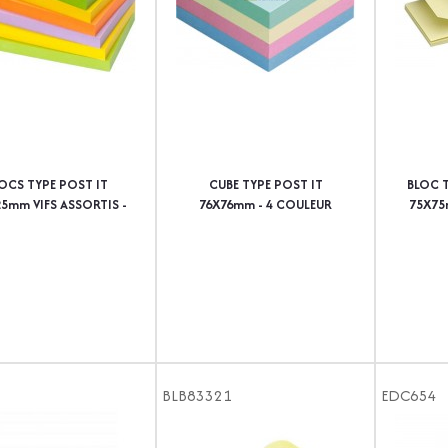
OCS TYPE POST IT
CUBE TYPE POST IT
BLOC T
5mm VIFS ASSORTIS -
76X76mm - 4 COULEUR
75X75
PAQUET DE 6
PASTEL
BLB83321
EDC654