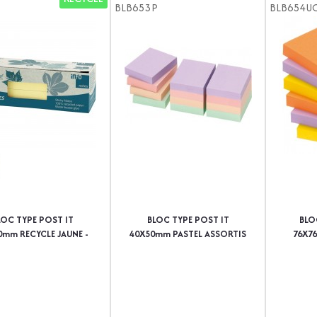
BLB653P
BLB654U
LOC TYPE POST IT
BLOC TYPE POST IT
BLO
0mm RECYCLE JAUNE -
40X50mm PASTEL ASSORTIS
76X7
PAQUET DE 12
- PAQUET DE 12
ASSOR