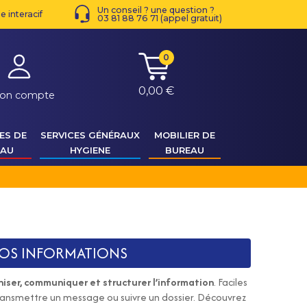
Un conseil ? une question ?
 interacif
03 81 88 76 71 (appel gratuit)
0
0,00 €
on compte
ES DE
SERVICES GÉNÉRAUX
MOBILIER DE
EAU
HYGIENE
BUREAU
VOS INFORMATIONS
iser, communiquer et structurer l’information
. Faciles
transmettre un message ou suivre un dossier. Découvrez