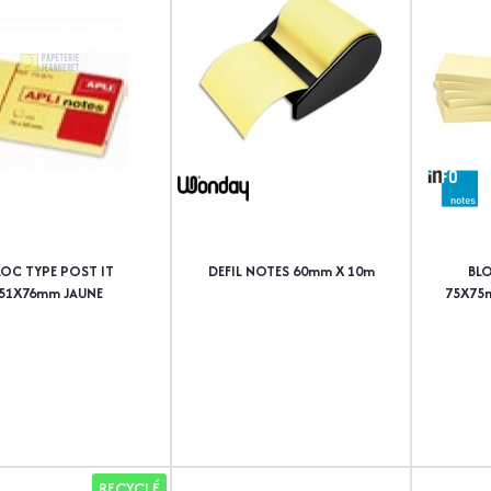
LOC TYPE POST IT
DEFIL NOTES 60mm X 10m
BLO
51X76mm JAUNE
75X75m
RECYCLÉ