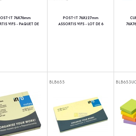
OST-IT 76X76mm
POST-IT 76X127mm
CUB
TIS VIFS - PAQUET DE
ASSORTIS VIFS - LOT DE 6
76X7
6
BLB655
BLB653U