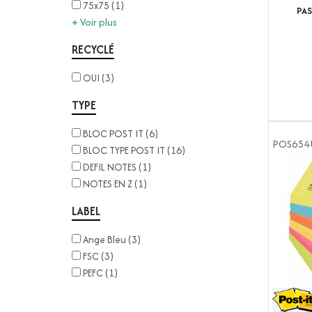
75x75
(1)
PAS
Voir plus
+
RECYCLÉ
OUI
(3)
TYPE
BLOC POST IT
(6)
POS654
BLOC TYPE POST IT
(16)
DEFIL NOTES
(1)
NOTES EN Z
(1)
LABEL
Ange Bleu
(3)
FSC
(3)
PEFC
(1)