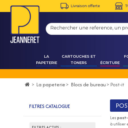
Livraison offerte
7
LA
CARTOUCHES ET
F
PAPETERIE
TONERS
ÉCRITURE
La papeterie
>
Blocs de bureau
>
>
Post-it
POS
FILTRES CATALOGUE
Les
post-
à utilise
FILTRES ACTIFS :