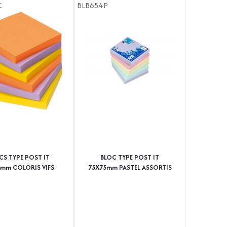
C
BLB654P
CS TYPE POST IT
BLOC TYPE POST IT
6mm COLORIS VIFS
75X75mm PASTEL ASSORTIS
TIS - PAQUET DE 6
- PAQUET DE 6