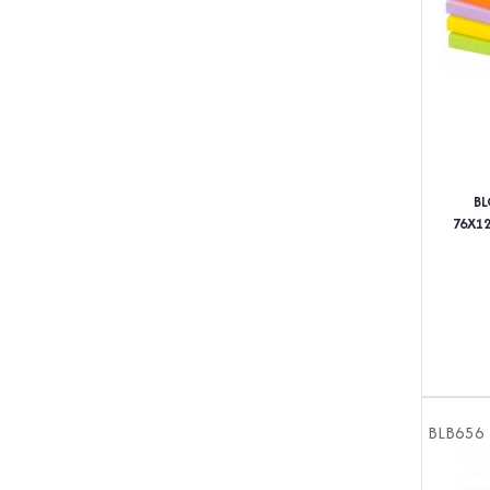
BL
76X12
BLB656