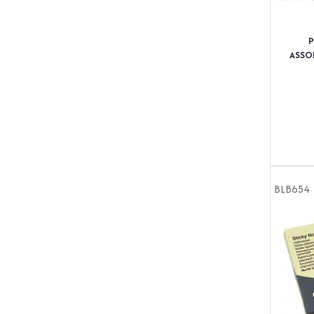
P
ASSOR
BLB654