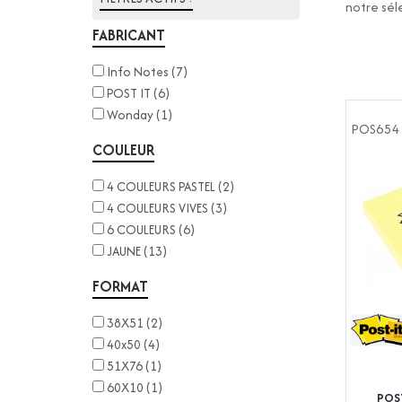
notre sél
FABRICANT
Info Notes
(7)
POST IT
(6)
Wonday
(1)
POS654
COULEUR
4 COULEURS PASTEL
(2)
4 COULEURS VIVES
(3)
6 COULEURS
(6)
JAUNE
(13)
FORMAT
38X51
(2)
40x50
(4)
51X76
(1)
60X10
(1)
POS