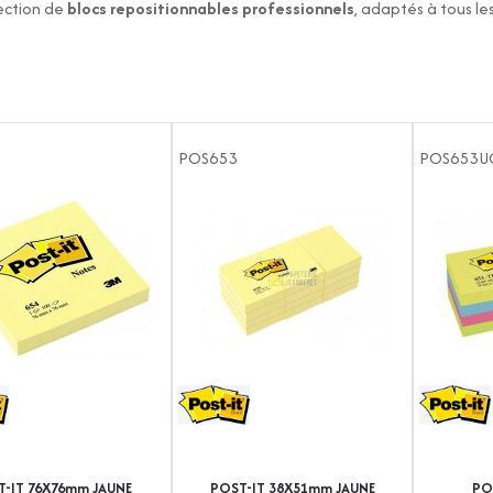
ection de
blocs repositionnables professionnels
, adaptés à tous le
POS653
POS653U
T-IT 76X76mm JAUNE
POST-IT 38X51mm JAUNE
PO