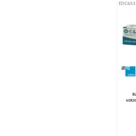
EDC653
B
40X5