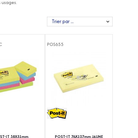
s usages.
C
POS655
ST-IT 38X51mm
POST-IT 76X127mm JAUNE