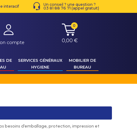
Un conseil ? une question ?
 interacif
03 81 88 76 71 (appel gratuit)
0
0,00 €
on compte
ES DE
SERVICES GÉNÉRAUX
MOBILIER DE
EAU
HYGIENE
BUREAU
vos besoins d'emballage, protection, impression et