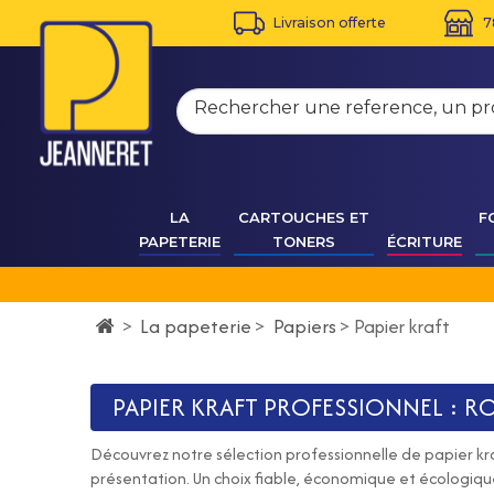
Livraison offerte
7
LA
CARTOUCHES ET
F
PAPETERIE
TONERS
ÉCRITURE
La papeterie
>
Papiers
>
>
Papier kraft
PAPIER KRAFT PROFESSIONNEL : R
Découvrez notre sélection professionnelle de papier kra
présentation. Un choix fiable, économique et écologique,