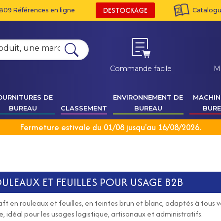
DESTOCKAGE
809 Références en ligne
Catalogue
Commande facile
M
OURNITURES DE
ENVIRONNEMENT DE
MACHIN
BUREAU
CLASSEMENT
BUREAU
BUR
Fermeture estivale du 01/08 jusqu'au 16/08/2026.
OULEAUX ET FEUILLES POUR USAGE B2B
ft en rouleaux et feuilles, en teintes brun et blanc, adaptés à tous 
 idéal pour les usages logistique, artisanaux et administratifs.