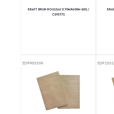
KRAFT BRUN ROULEAU 0.70MX400M 60G /
KRA
C295771
EDP90250K
EDP1201