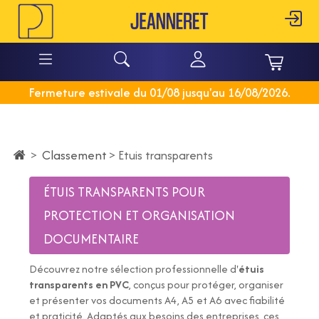
Fermeture estivale du 01/08 jusqu'au 16/08/2026.
Classement
>
>
Etuis transparents
ÉTUIS TRANSPARENTS POUR
PROTECTION ET ORGANISATION
DOCUMENTAIRE
Découvrez notre sélection professionnelle d'
étuis
transparents en PVC
, conçus pour protéger, organiser
et présenter vos documents
A4
,
A5
et
A6
avec fiabilité
et praticité. Adaptés aux besoins des entreprises, ces