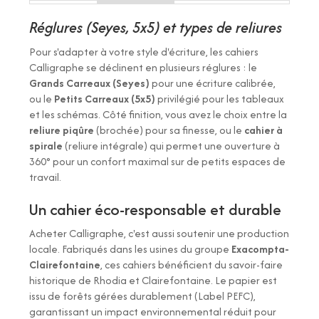
Réglures (Seyes, 5x5) et types de reliures
Pour s'adapter à votre style d'écriture, les cahiers
Calligraphe se déclinent en plusieurs réglures : le
Grands Carreaux (Seyes)
pour une écriture calibrée,
ou le
Petits Carreaux (5x5)
privilégié pour les tableaux
et les schémas. Côté finition, vous avez le choix entre la
reliure piqûre
(brochée) pour sa finesse, ou le
cahier à
spirale
(reliure intégrale) qui permet une ouverture à
360° pour un confort maximal sur de petits espaces de
travail.
Un cahier éco-responsable et durable
Acheter Calligraphe, c'est aussi soutenir une production
locale. Fabriqués dans les usines du groupe
Exacompta-
Clairefontaine
, ces cahiers bénéficient du savoir-faire
historique de Rhodia et Clairefontaine. Le papier est
issu de forêts gérées durablement (Label PEFC),
garantissant un impact environnemental réduit pour