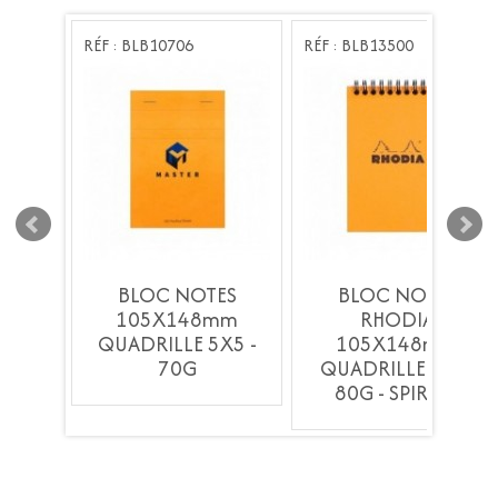
RÉF : BLB10706
RÉF : BLB13500
ES
BLOC NOTES
BLOC NOTES
105X148mm
RHODIA
mm
QUADRILLE 5X5 -
105X148mm
5X5-
70G
QUADRILLE 5X5-
ALE
80G - SPIRALE