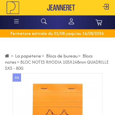
Fermeture estivale du 01/08 jusqu'au 16/08/2026.
La papeterie
>
Blocs de bureau
>
Blocs
>
notes
>
BLOC NOTES RHODIA 105X148mm QUADRILLE
5X5 - 80G
A6