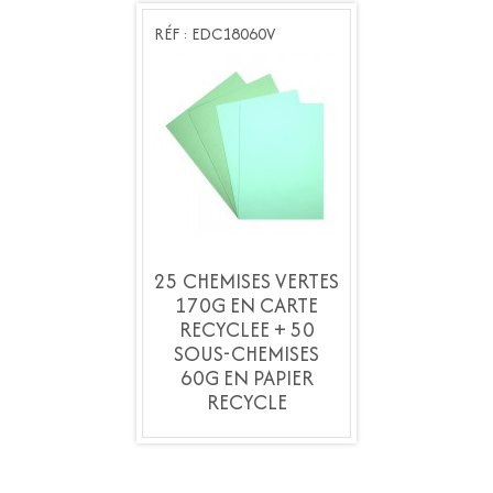
DC18060V
RÉF : EDC18060V
RÉF : EDC18060V
MISES VERTES
25 CHEMISES VERTES
25 CHEMISES
G EN CARTE
170G EN CARTE
170G EN C
YCLEE + 50
RECYCLEE + 50
RECYCLEE 
S-CHEMISES
SOUS-CHEMISES
SOUS-CHEM
 EN PAPIER
60G EN PAPIER
60G EN PA
ECYCLE
RECYCLE
RECYC