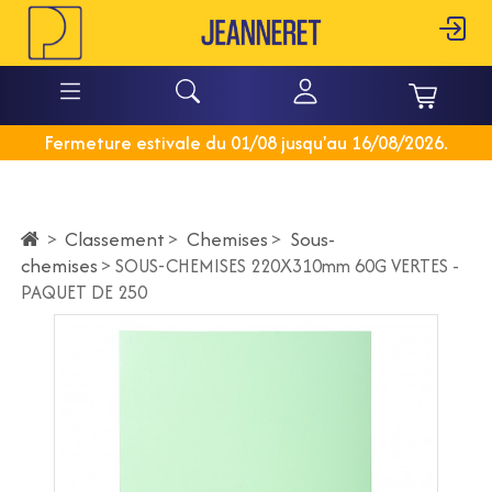
Fermeture estivale du 01/08 jusqu'au 16/08/2026.
Classement
>
Chemises
>
Sous-
>
chemises
>
SOUS-CHEMISES 220X310mm 60G VERTES -
PAQUET DE 250