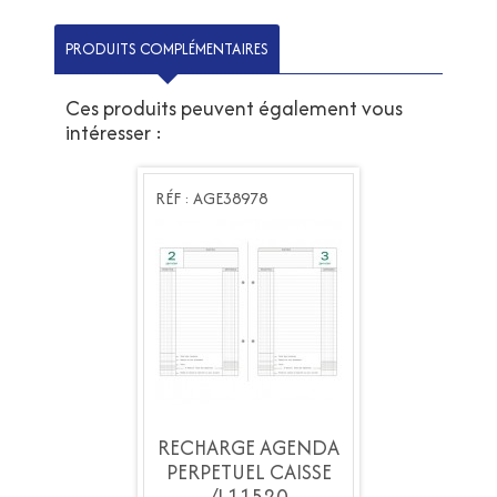
PRODUITS COMPLÉMENTAIRES
Ces produits peuvent également vous
intéresser :
E38978
RÉF : AGE38978
RÉF : AGE38978
RGE AGENDA
RECHARGE AGENDA
RECHARGE 
TUEL CAISSE
PERPETUEL CAISSE
PERPETUEL 
/L11520
/L11520
/L1152