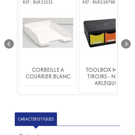
RÉF : BUR11313
RÉF : BUR318798
XI 3
CORBEILLE A
TOOLBOX MAXI 3
IR /
COURRIER BLANC
TIROIRS - NOIR /
N
ARLEQUIN
CARACTERISTIQUES