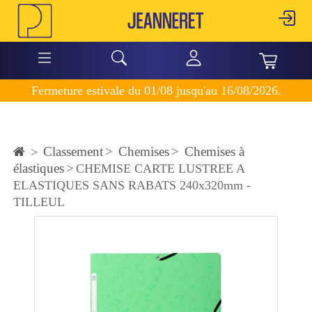
Fermeture estivale du 01/08 jusqu'au 16/08/2026.
Classement
>
Chemises
>
Chemises à
>
élastiques
>
CHEMISE CARTE LUSTREE A
ELASTIQUES SANS RABATS 240x320mm -
TILLEUL