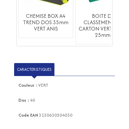
CHEMISE BOX A4
BOITE DE
 EN
TREND DOS 35mm
CLASSEMENT EN
T -
VERT ANIS
CARTON VERT - DOS
m
25mm
CARACTERISTIQUES
Couleur :
VERT
Dos :
40
Code EAN
3130630504030