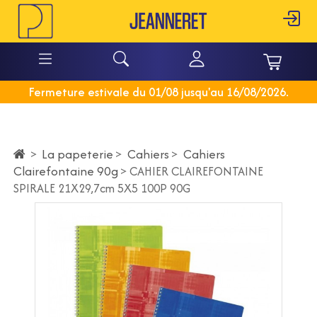
Fermeture estivale du 01/08 jusqu'au 16/08/2026.
La papeterie
>
Cahiers
>
Cahiers
>
Clairefontaine 90g
>
CAHIER CLAIREFONTAINE
SPIRALE 21X29,7cm 5X5 100P 90G