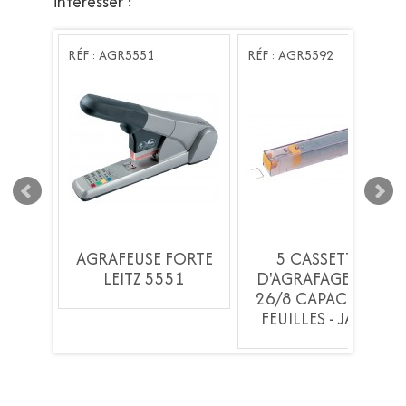
intéresser :
RÉF : AGR5551
RÉF : AGR5592
ES
AGRAFEUSE FORTE
5 CASSETTES
LEITZ
LEITZ 5551
D'AGRAFAGE LEITZ
TE 80
26/8 CAPACITE 40
OUGE
FEUILLES - JAUNE