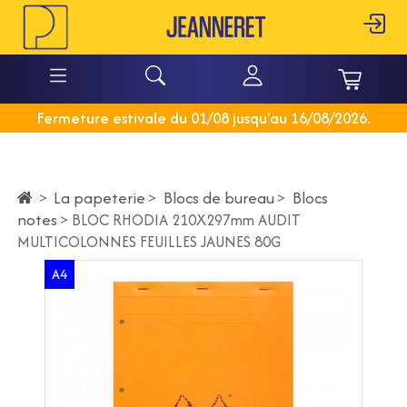
Fermeture estivale du 01/08 jusqu'au 16/08/2026.
La papeterie
>
Blocs de bureau
>
Blocs
>
notes
>
BLOC RHODIA 210X297mm AUDIT
MULTICOLONNES FEUILLES JAUNES 80G
A4