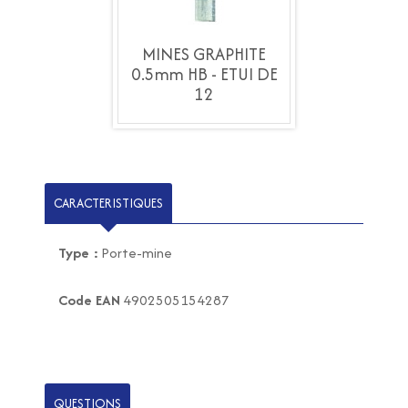
S GRAPHITE
MINES GRAPHITE
MINES GRA
HB - ETUI DE
0.5mm HB - ETUI DE
0.5mm HB - 
12
12
12
CARACTERISTIQUES
Type :
Porte-mine
Code EAN
4902505154287
QUESTIONS