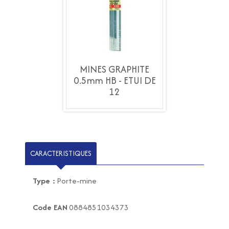
S GRAPHITE
MINES GRAPHITE
MINES GRA
HB - ETUI DE
0.5mm HB - ETUI DE
0.5mm HB - 
12
12
12
CARACTERISTIQUES
Type :
Porte-mine
Code EAN
0884851034373