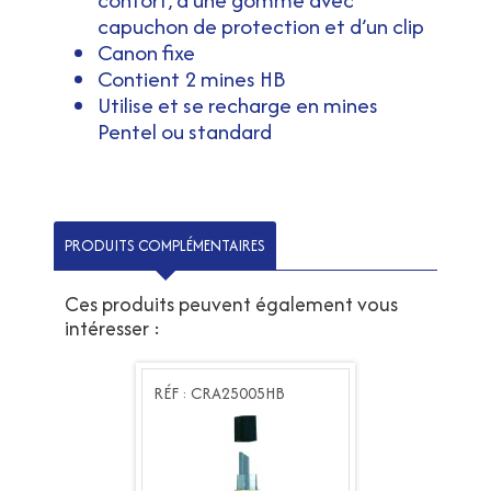
capuchon de protection et d’un clip
Canon fixe
Contient 2 mines HB
Utilise et se recharge en mines
Pentel ou standard
PRODUITS COMPLÉMENTAIRES
Ces produits peuvent également vous
intéresser :
RA25005HB
RÉF : CRA25005HB
RÉF : CRA25005