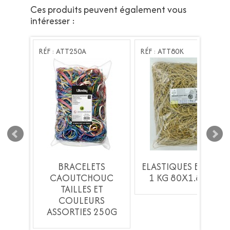
Ces produits peuvent également vous
intéresser :
RÉF : ATT250A
RÉF : ATT80K
N SAC
BRACELETS
ELASTIQUES EN SAC
8mm
CAOUTCHOUC
1 KG 80X1.8mm
TAILLES ET
COULEURS
ASSORTIES 250G