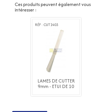
Ces produits peuvent également vous
intéresser :
T1403
RÉF : CUT1403
RÉF : CUT1403
S DE CUTTER
LAMES DE CUTTER
LAMES DE C
 ETUI DE 10
9mm - ETUI DE 10
9mm - ETUI