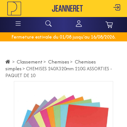
Fermeture estivale du 01/08 jusqu'au 16/08/2026.
Classement
>
Chemises
>
Chemises
>
simples
>
CHEMISES 240X320mm 210G ASSORTIES -
PAQUET DE 10