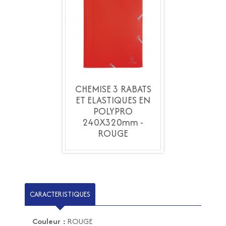
SE 3 RABATS
CHEMISE 3 RABATS
CHEMISE 3 
ASTIQUES EN
ET ELASTIQUES EN
ET ELASTIQ
OLYPRO
POLYPRO
POLYP
X320mm -
240X320mm -
240X320
ROUGE
ROUGE
ROUG
CARACTERISTIQUES
Couleur :
ROUGE