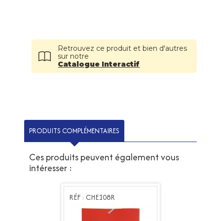
Retrouvez ce produit et bien d'autres
sur notre
Catalogue Interactif
PRODUITS COMPLÉMENTAIRES
Ces produits peuvent également vous
intéresser :
E108R
RÉF : CHE108R
RÉF : CHE108R