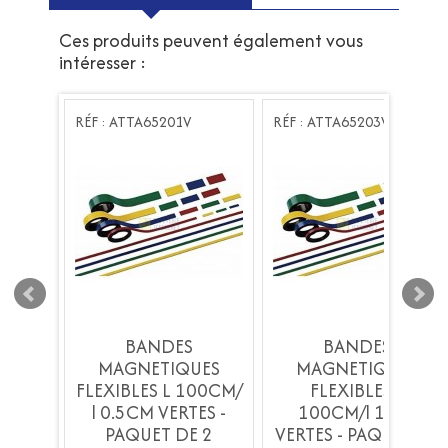
Ces produits peuvent également vous
intéresser :
RÉF : ATTA65201V
RÉF : ATTA65203V
E
BANDES
BANDES
UE
MAGNETIQUES
MAGNETIQUES
RTE
FLEXIBLES L 100CM/
FLEXIBLES L
l 0.5CM VERTES -
100CM/l 1 CM
PAQUET DE 2
VERTES - PAQUET DE