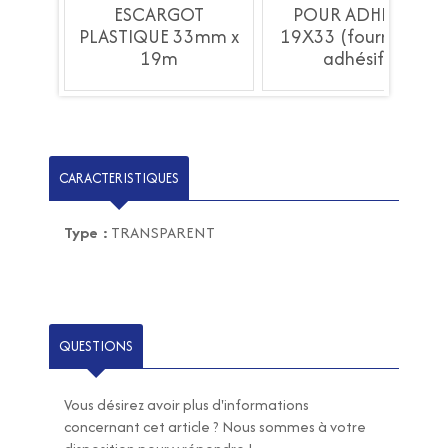
IFS
ESCARGOT
POUR ADHESIFS
 sans
PLASTIQUE 33mm x
19X33 (fourni sans
19m
adhésif)
CARACTERISTIQUES
Type :
TRANSPARENT
QUESTIONS
Vous désirez avoir plus d'informations
concernant cet article ? Nous sommes à votre