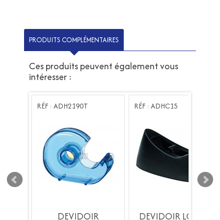
PRODUITS COMPLÉMENTAIRES
Ces produits peuvent également vous
intéresser :
RÉF : ADH2190T
RÉF : ADHC15
OURD
DEVIDOIR
DEVIDOIR LOURD